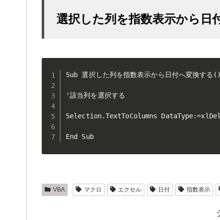
選択した列を指数表示から日
Sub 選択した列を指数表示から日付へ変換する()
'該当列を選択する

Selection.TextToColumns DataType:=xlDel
End Sub
VBA
マクロ
エクセル
日付
指数表示