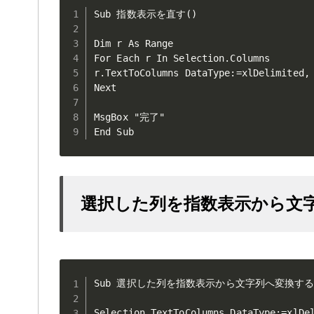
Sub 指数表示を直す()  

Dim r As Range

For Each r In Selection.Columns

r.TextToColumns DataType:=xlDelimited, 
Next

MsgBox "完了"

End Sub
選択した列を指数表示から文
Sub 選択した列を指数表示から文字列へ変換する(
Selection.TextToColumns DataType:=xlDel