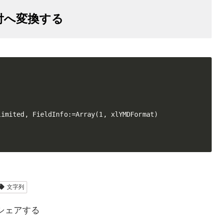
付へ変換する


imited, FieldInfo:=Array(1, xlYMDFormat)

文字列
シェアする