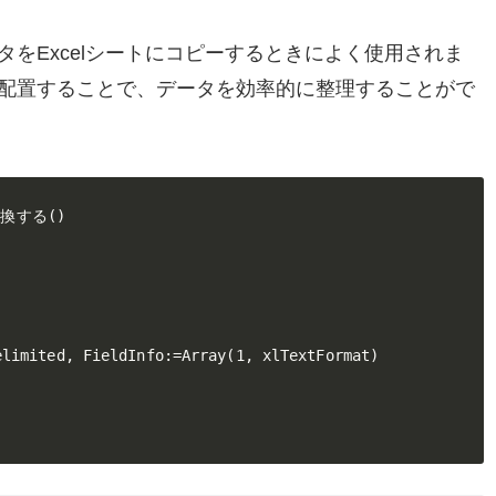
をExcelシートにコピーするときによく使用されま
配置することで、データを効率的に整理することがで
する()

limited, FieldInfo:=Array(1, xlTextFormat)
