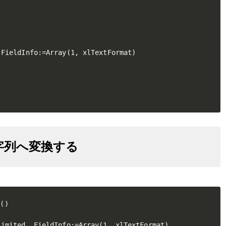
FieldInfo:=Array(1, xlTextFormat)

字列へ変換する
)

imited, FieldInfo:=Array(1, xlTextFormat)
