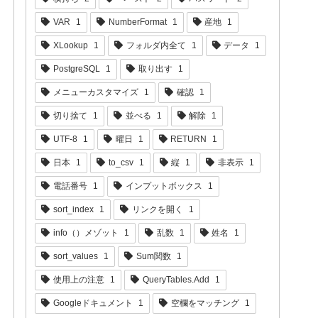
VAR
1
NumberFormat
1
産地
1
XLookup
1
フォルダ内全て
1
データ
1
PostgreSQL
1
取り出す
1
メニューカスタマイズ
1
確認
1
切り捨て
1
並べる
1
解除
1
UTF-8
1
曜日
1
RETURN
1
日本
1
to_csv
1
縦
1
非表示
1
電話番号
1
インプットボックス
1
sort_index
1
リンクを開く
1
info（）メゾット
1
乱数
1
姓名
1
sort_values
1
Sum関数
1
使用上の注意
1
QueryTables.Add
1
Googleドキュメント
1
空欄をマッチング
1