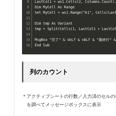
LastCol1 = ws1.Cells(2, Columns.Count).
Dim MyCell As Range

Set MyCell = ws1.Range("A1", Cells(Last
Dim tmp As Variant

tmp = Split(Cells(1, LastCol1 + LastCol
MsgBox "完了" & vbLf & vbLf & "最終行" & 
End Sub
列のカウント
＊アクティブシートの行数／入力済のセルの
を調べてメッセージボックスに表示