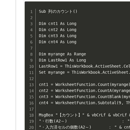
Sub 列のカウント()

Dim cnt1 As Long

Dim cnt2 As Long

Dim cnt3 As Long

Dim cnt4 As Long

Dim myrange As Range

Dim LastRow1 As Long

LastRow1 = ThisWorkbook.ActiveSheet.Cel
Set myrange = ThisWorkbook.ActiveSheet.
cnt1 = WorksheetFunction.Count(myran
cnt2 = WorksheetFunction.CountA(myr
cnt3 = WorksheetFunction.CountBlank(my
cnt4 = WorksheetFunction.Subtotal(9, Th
MsgBox "【カウント】" & vbCrLf & vbCrLf &
"・行数(A2～)                       ： " &
"・入力済セルの個数(A2～)       ： " & cnt2 