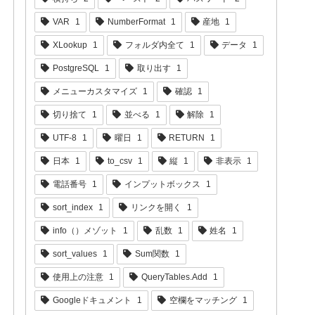
VAR
1
NumberFormat
1
産地
1
XLookup
1
フォルダ内全て
1
データ
1
PostgreSQL
1
取り出す
1
メニューカスタマイズ
1
確認
1
切り捨て
1
並べる
1
解除
1
UTF-8
1
曜日
1
RETURN
1
日本
1
to_csv
1
縦
1
非表示
1
電話番号
1
インプットボックス
1
sort_index
1
リンクを開く
1
info（）メゾット
1
乱数
1
姓名
1
sort_values
1
Sum関数
1
使用上の注意
1
QueryTables.Add
1
Googleドキュメント
1
空欄をマッチング
1