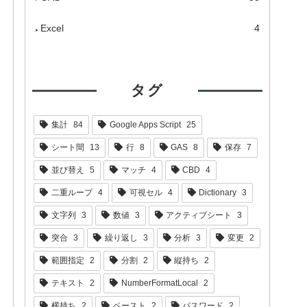
Excel
4
タグ
集計
84
Google Apps Script
25
シート間
13
行
8
GAS
8
保存
7
並び替え
5
マッチ
4
CBD
4
二重ループ
4
可視セル
4
Dictionary
3
文字列
3
数値
3
アクティブシート
3
突合
3
繰り返し
3
分析
3
変更
2
範囲指定
2
分割
2
縦持ち
2
テキスト
2
NumberFormatLocal
2
横持ち
2
ペースト
2
パスワード
2