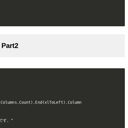
art2
Columns.Count).End(xlToLeft).Column

 です。"
