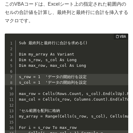
このVBAコードは、Excelシート上の指定された範囲内の
セルの合計値を計算し、最終列と最終行に合計を挿入する
マクロです。
Sub 最終列と最終行に合計を求める()

Dim my_array As Variant

Dim s_row, s_col As Long

Dim max_row, max_col As Long

s_row = 1  'データの開始行を設定

s_col = 1  'データの開始列を設定

max_row = Cells(Rows.Count, s_col).End(xlUp).Row
max_col = Cells(s_row, Columns.Count).End(xlToLe
'セル範囲を配列に格納 

my_array = Range(Cells(s_row, s_col), Cells(max_
For i = s_row To max_row
