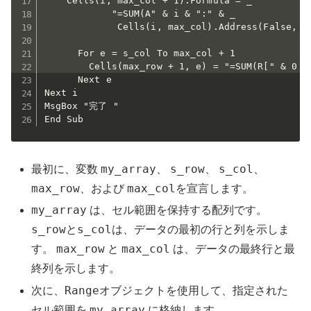
    Cells(i, max_col + 1).Formula = _

            "=SUM(A" & i & ":" & _

             Cells(i, max_col).Address(False, Fa
      For e = s_col To max_col + 1 

        Cells(max_row + 1, e) = "=SUM(R[" & 0 - 
      Next e

Next i

MsgBox "完了 "

End Sub
my_array
s_row
s_col
最初に、変数
、
、
、
max_row
max_col
、および
を宣言します。
my_array
は、セル範囲を保持する配列です。
s_row
s_col
と
は、データの最初の行と列を示しま
max_row
max_col
す。
と
は、データの最終行と最
終列を示します。
Range
次に、
オブジェクトを使用して、指定された
my_array
セル範囲を
に格納します。