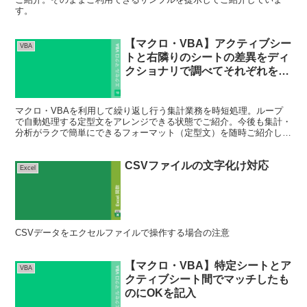
す。
【マクロ・VBA】アクティブシー
VBA
トと右隣りのシートの差異をディ
クショナリで調べてそれぞれを新
規シートに転記
マクロ・VBAを利用して繰り返し行う集計業務を時短処理。ループ
で自動処理する定型文をアレンジできる状態でご紹介。今後も集計・
分析がラクで簡単にできるフォーマット（定型文）を随時ご紹介して
いきます。
CSVファイルの文字化け対応
Excel
CSVデータをエクセルファイルで操作する場合の注意
【マクロ・VBA】特定シートとア
VBA
クティブシート間でマッチしたも
のにOKを記入