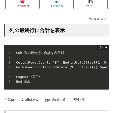
Pinterest
LinkedIn
コピー
2023.03.19
列の最終行に合計を表示
Sub 列の最終行に合計を表示()

Cells(Rows.Count, "B").End(xlUp).Offset(1, 0) = 
WorksheetFunction.Subtotal(9, Columns(2).Special
MsgBox "完了"

End Sub
＊SpecialCells(xlCellTypeVisible)：可視セル