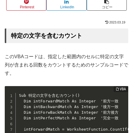
Pinterest
LinkedIn
コピー
2023.03.19
特定の文字を含むカウント
このVBAコードは、指定した範囲内のセルに特定の文字
列が含まれる回数をカウントするためのサンプルコードで
す。
Sub 特定の文字を含むカウント()

  Dim intForwardMatch As Integer  '前方一致

  Dim intBackwardMatch As Integer '後方一致

  Dim intForwBackMatch As Integer '前方後方

  Dim intPerfectMatch As Integer  '完全一致

  intForwardMatch = WorksheetFunction.CountIf