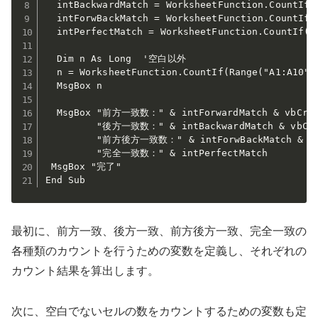
  intBackwardMatch = WorksheetFunction.CountI
  intForwBackMatch = WorksheetFunction.Count
  intPerfectMatch = WorksheetFunction.CountIf(
  Dim n As Long  '空白以外

  n = WorksheetFunction.CountIf(Range("A1:A10"),
  MsgBox n

  MsgBox "前方一致数：" & intForwardMatch & vbCrLf
         "後方一致数：" & intBackwardMatch & vbCrLf
         "前方後方一致数：" & intForwBackMatch & vbC
         "完全一致数：" & intPerfectMatch

 MsgBox "完了"

End Sub
最初に、前方一致、後方一致、前方後方一致、完全一致の
各種類のカウントを行うための変数を定義し、それぞれの
カウント結果を算出します。
次に、空白でないセルの数をカウントするための変数も定