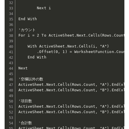
        Next i

End With

'カウント

For i = 2 To ActiveSheet.Next.Cells(Rows.Count, 
    With ActiveSheet.Next.Cells(i, "A")

        .Offset(0, 1) = WorksheetFunction.CountI
    End With

Next

'空欄以外の数

ActiveSheet.Next.Cells(Rows.Count, "A").End(xl
ActiveSheet.Next.Cells(Rows.Count, "B").End(xlU
'項目数

ActiveSheet.Next.Cells(Rows.Count, "A").End(xl
ActiveSheet.Next.Cells(Rows.Count, "B").End(xlUp
'合計数

ActiveSheet.Next.Cells(Rows.Count, "A").End(xl