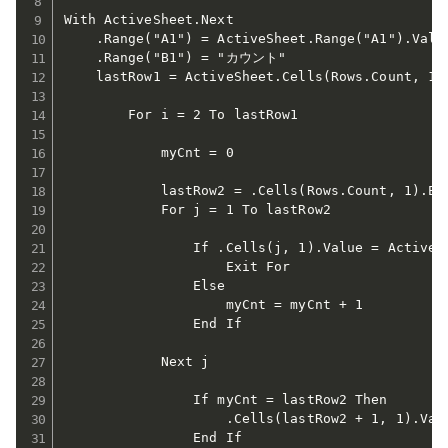
With ActiveSheet.Next

    .Range("A1") = ActiveSheet.Range("A1").Value
    .Range("B1") = "カウント"

    lastRow1 = ActiveSheet.Cells(Rows.Count, 1).
        For i = 2 To lastRow1

            myCnt = 0

            lastRow2 = .Cells(Rows.Count, 1).End
            For j = 1 To lastRow2

                If .Cells(j, 1).Value = ActiveSh
                    Exit For

                Else

                    myCnt = myCnt + 1

                End If

            Next j

                If myCnt = lastRow2 Then

                    .Cells(lastRow2 + 1, 1).Valu
                End If
