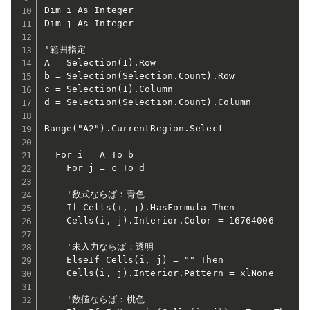
Dim i As Integer

Dim j As Integer

'範囲指定

A = Selection(1).Row

b = Selection(Selection.Count).Row

c = Selection(1).Column

d = Selection(Selection.Count).Column

Range("A2").CurrentRegion.Select

  For i = A To b

    For j = c To d

    '数式ならば：青色

    If Cells(i, j).HasFormula Then

    Cells(i, j).Interior.Color = 16764006

    '未入力ならば：透明

    ElseIf Cells(i, j) = "" Then

    Cells(i, j).Interior.Pattern = xlNone

    '数値ならば：桃色
