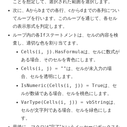
ことを想定して、選択された範囲を選択します。
A
b
c
d
次に、
から
までの各行、
から
までの各列につい
てループを行います。このループを通じて、各セル
の表示形式を判定します。
If
ループ内の各
ステートメントは、セルの内容を検
査し、適切な色を割り当てます。
Cells(i, j).HasFormula
は、セルに数式が
ある場合、そのセルを青色にします。
Cells(i, j) = ""
は、セルが未入力の場
合、セルを透明にします。
IsNumeric(Cells(i, j)) = True
は、セ
ルが数値である場合、セルを桃色にします。
VarType(Cells(i, j)) = vbString
は、
セルが文字列である場合、セルを緑色にしま
す。
最後に、マクロは”完了”というメッセージボックスを