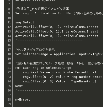
'列挿入用_セル選択ダイアログを表示-----------------------
Set sng = Application.InputBox("調べる列のセルを選択"
sng.Select

ActiveCell.Offset(0, 1).EntireColumn.Insert

ActiveCell.Offset(0, 1).EntireColumn.Insert

ActiveCell.Offset(0, 1).EntireColumn.Insert

'----------------------------------

'セル選択ダイアログを表示--------------------------

Set selectedRange = Application.InputBox(
'選択セル範囲に対してループ処理　順番　列→行　左から右へ

For Each rng In selectedRange

    rng.Next.Value = rng.NumberFormatLocal

    rng.Offset(0, 2).Value = rng.NumberFormat

    rng.Offset(0, 3).Value = TypeName(rng)

Next

'----------------------------------

myError:
