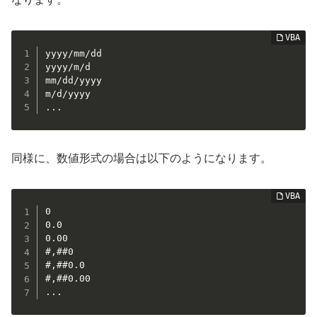
yyyy/mm/dd

yyyy/m/d

mm/dd/yyyy

m/d/yyyy

...
同様に、数値形式の場合は以下のようになります。
0

0.0

0.00

#,##0

#,##0.0

#,##0.00

...