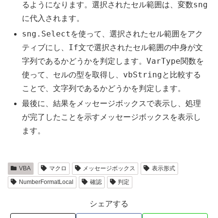
sng
るようになります。選択されたセル範囲は、変数
に代入されます。
sng.Select
を使って、選択されたセル範囲をアク
If
ティブにし、
文で選択されたセル範囲の中身が文
VarType
字列であるかどうかを判定します。
関数を
vbString
使って、セルの型を取得し、
と比較する
ことで、文字列であるかどうかを判定します。
最後に、結果をメッセージボックスで表示し、処理
が完了したことを示すメッセージボックスを表示し
ます。
VBA
マクロ
メッセージボックス
表示形式
NumberFormatLocal
確認
判定
シェアする