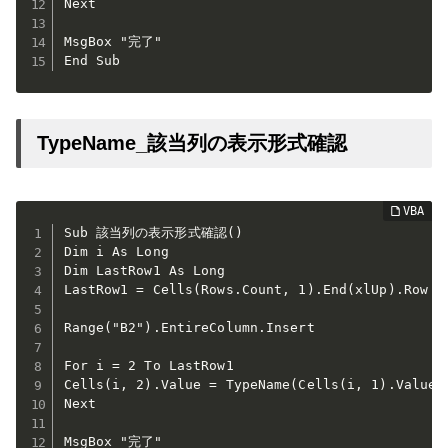
Next

MsgBox "完了"

End Sub
TypeName_該当列の表示形式確認
Sub 該当列の表示形式確認()

Dim i As Long

Dim LastRow1 As Long

LastRow1 = Cells(Rows.Count, 1).End(xlUp).Row

Range("B2").EntireColumn.Insert

For i = 2 To LastRow1

Cells(i, 2).Value = TypeName(Cells(i, 1).Value)

Next

MsgBox "完了"
