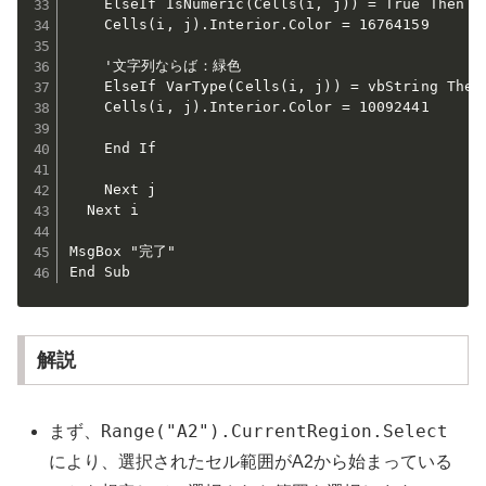
    ElseIf IsNumeric(Cells(i, j)) = True Then

    Cells(i, j).Interior.Color = 16764159

    '文字列ならば：緑色

    ElseIf VarType(Cells(i, j)) = vbString Then

    Cells(i, j).Interior.Color = 10092441

    End If

    Next j

  Next i

MsgBox "完了"

End Sub
解説
Range("A2").CurrentRegion.Select
まず、
により、選択されたセル範囲がA2から始まっている