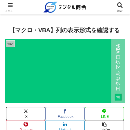
例文を使って繰り返し業務を時短
メニュー
検索
【マクロ・VBA】列の表示形式を確認する
VBA
X
Facebook
LINE
Pinterest
LinkedIn
コピー