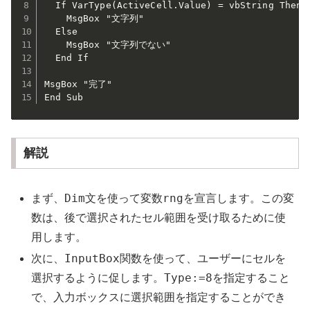
  If VarType(ActiveCell.Value) = vbString Then

    MsgBox "文字列"

  Else

    MsgBox "文字列でない"

  End If

MsgBox "完了"

End Sub
解説
Dim
rng
まず、
文を使って変数
を宣言します。この変
数は、後で選択されたセル範囲を受け取るために使
用します。
InputBox
次に、
関数を使って、ユーザーにセルを
Type:=8
選択するように促します。
を指定すること
で、入力ボックスに選択範囲を指定することができ