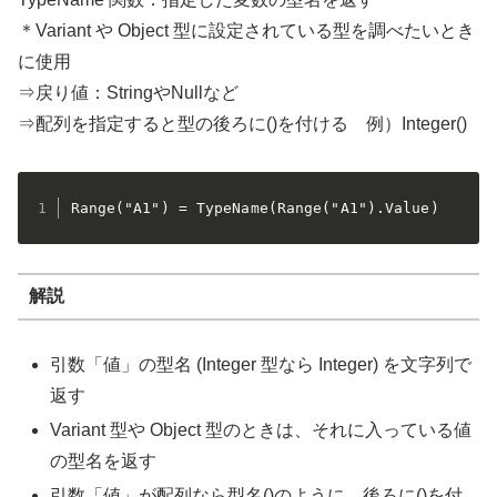
＊Variant や Object 型に設定されている型を調べたいとき
に使用
⇒戻り値：StringやNullなど
⇒配列を指定すると型の後ろに()を付ける 例）Integer()
Range("A1") = TypeName(Range("A1").Value)
解説
引数「値」の型名 (Integer 型なら Integer) を文字列で
返す
Variant 型や Object 型のときは、それに入っている値
の型名を返す
引数「値」が配列なら型名()のように、後ろに()を付