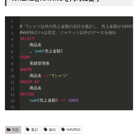
#「Tシャツ以外の売上金額の合計を集計し、売上金額が1000円
#WHEREの!=は否定：ジャケット以外のデータを抽出
SELECT
    商品名

,
sum
(
売上金額
)
FROM
WHERE
    商品名 
!=
'Tシャツ'
GROUP
BY
HAVING
sum
(
売上金額
)
<=
1000
SQL
集計
抽出
HAVING