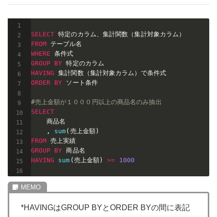
SELECT
FROM
WHERE
GROUP
BY
HAVING
ORDER
BY
 ソート条件

#売上金額が１０００円以上の商品名のみ抽出
SELECT
    商品名

,
sum
(
売上金額
)
FROM
GROUP
BY
HAVING
sum
(
売上金額
)
>=
1000
*HAVINGはGROUP BYとORDER BYの間に表記