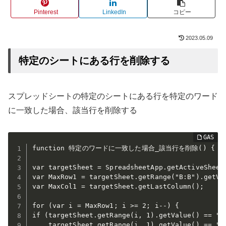
Pinterest
LinkedIn
コピー
2023.05.09
特定のシートにある行を削除する
スプレッドシートの特定のシートにある行を特定のワード
に一致した場合、該当行を削除する
function 特定のワードに一致した場合_該当行を削除() {

var targetSheet = SpreadsheetApp.getActiveSheet(
var MaxRow1 = targetSheet.getRange("B:B").getVal
var MaxCol1 = targetSheet.getLastColumn();

for (var i = MaxRow1; i >= 2; i--) {

if (targetSheet.getRange(i, 1).getValue() == "総
    targetSheet.getRange(i, 1).getValue() == "" 