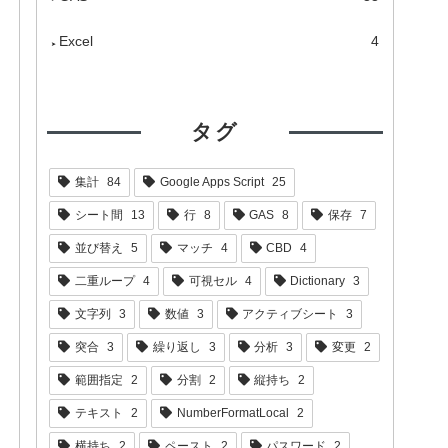
Excel
4
タグ
集計
84
Google Apps Script
25
シート間
13
行
8
GAS
8
保存
7
並び替え
5
マッチ
4
CBD
4
二重ループ
4
可視セル
4
Dictionary
3
文字列
3
数値
3
アクティブシート
3
突合
3
繰り返し
3
分析
3
変更
2
範囲指定
2
分割
2
縦持ち
2
テキスト
2
NumberFormatLocal
2
横持ち
2
ペースト
2
パスワード
2