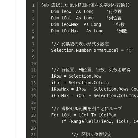
Sub 選択したセル範囲の値を文字列へ変換()

    Dim iRow  As Long     '行位置

    Dim iCol  As Long     '列位置

    Dim iRowMax  As Long     '行数

    Dim iColMax   As Long     '列数

    '// 変換後の表示形式を設定

    Selection.NumberFormatLocal = "@"

    '// 行位置、列位置、行数、列数を取得

    iRow = Selection.Row

    iCol = Selection.Column

    iRowMax = iRow + Selection.Rows.Cou
    iColMax = iCol + Selection.Columns.
    '// 選択セル範囲を列ごとにループ

    For iCol = iCol To iColMax

        If (Range(Cells(iRow, iCol), Ce
            '// 区切り位置設定
