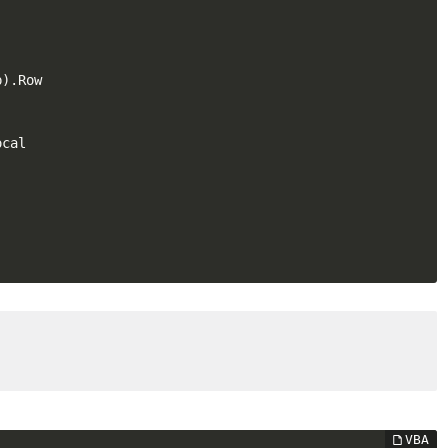
).Row 

cal      
