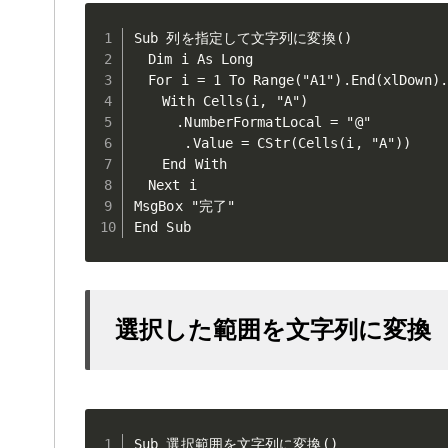
Sub 列を指定して文字列に変換()

　Dim i As Long

　For i = 1 To Range("A1").End(xlDown).R
　　With Cells(i, "A")

　　　.NumberFormatLocal = "@"

　　　 .Value = CStr(Cells(i, "A"))

　　End With

　Next i

MsgBox "完了"

End Sub
選択した範囲を文字列に変換
Sub 選択範囲を文字列に変換()
