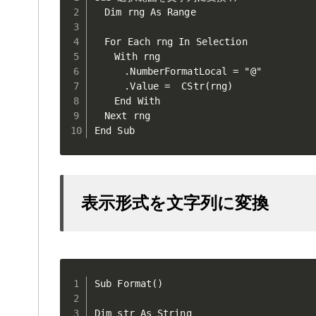
　Dim rng As Range

　For Each rng In Selection

　　With rng

　　　.NumberFormatLocal = "@"

　　　.Value =  CStr(rng)

　　End With

　Next rng

End Sub
表示形式を文字列に変換
Sub Format()

Dim str As String     
