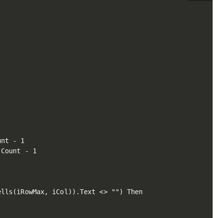
nt - 1

Count - 1

lls(iRowMax, iCol)).Text <> "") Then
