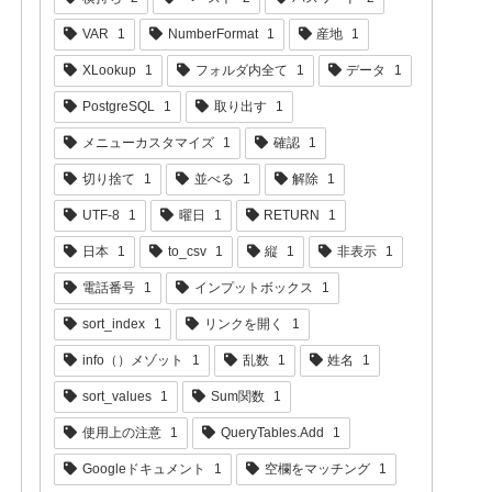
VAR
1
NumberFormat
1
産地
1
XLookup
1
フォルダ内全て
1
データ
1
PostgreSQL
1
取り出す
1
メニューカスタマイズ
1
確認
1
切り捨て
1
並べる
1
解除
1
UTF-8
1
曜日
1
RETURN
1
日本
1
to_csv
1
縦
1
非表示
1
電話番号
1
インプットボックス
1
sort_index
1
リンクを開く
1
info（）メゾット
1
乱数
1
姓名
1
sort_values
1
Sum関数
1
使用上の注意
1
QueryTables.Add
1
Googleドキュメント
1
空欄をマッチング
1