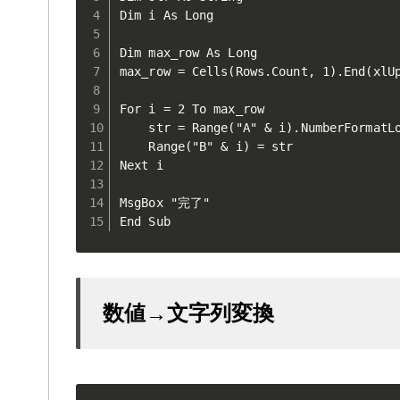
Dim i As Long

Dim max_row As Long

max_row = Cells(Rows.Count, 1).End(xlUp
For i = 2 To max_row  

    str = Range("A" & i).NumberFormatLo
    Range("B" & i) = str  

Next i

MsgBox "完了"

End Sub
数値→文字列変換