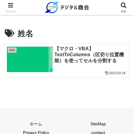
例文を使って繰り返し業務を時短
メニュー
検索
姓名
【マクロ・VBA】
VBA
TextToColumns（区切り位置機
能）を使ってセルを分割する
2023.03.18
ホーム
SiteMap
Privacy Policy
contact