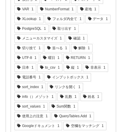
VAR
1
NumberFormat
1
産地
1
XLookup
1
フォルダ内全て
1
データ
1
PostgreSQL
1
取り出す
1
メニューカスタマイズ
1
確認
1
切り捨て
1
並べる
1
解除
1
UTF-8
1
曜日
1
RETURN
1
日本
1
to_csv
1
縦
1
非表示
1
電話番号
1
インプットボックス
1
sort_index
1
リンクを開く
1
info（）メゾット
1
乱数
1
姓名
1
sort_values
1
Sum関数
1
使用上の注意
1
QueryTables.Add
1
Googleドキュメント
1
空欄をマッチング
1