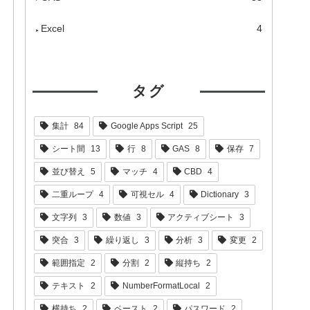
Excel
4
タグ
集計
84
Google Apps Script
25
シート間
13
行
8
GAS
8
保存
7
並び替え
5
マッチ
4
CBD
4
二重ループ
4
可視セル
4
Dictionary
3
文字列
3
数値
3
アクティブシート
3
突合
3
繰り返し
3
分析
3
変更
2
範囲指定
2
分割
2
縦持ち
2
テキスト
2
NumberFormatLocal
2
横持ち
2
ペースト
2
パスワード
2