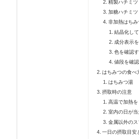
精製ハチミツ
加糖ハチミツ
非加熱はちみ
結晶化し
成分表示
色を確認
値段を確
はちみつの食べ
はちみつ湯
摂取時の注意
高温で加熱を
室内の日が当
金属以外のス
一日の摂取目安