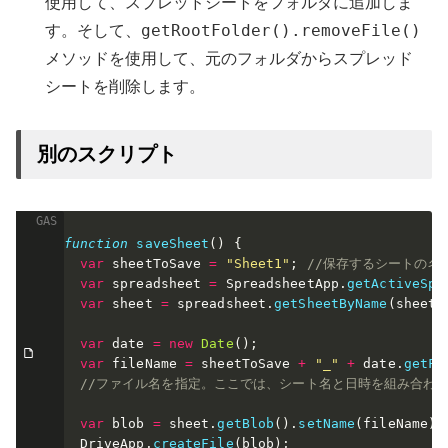
使用して、スプレッドシートをフォルダに追加しま
getRootFolder().removeFile()
す。そして、
メソッドを使用して、元のフォルダからスプレッド
シートを削除します。
別のスクリプト
function
saveSheet
(
)
{
var
 sheetToSave 
=
"Sheet1"
;
//保存するシートの名
var
 spreadsheet 
=
 SpreadsheetApp
.
getActiveSpr
var
 sheet 
=
 spreadsheet
.
getSheetByName
(
sheetT
var
 date 
=
new
Date
(
)
;
var
 fileName 
=
 sheetToSave 
+
"_"
+
 date
.
getFu
//ファイル名を指定。ここでは、シート名と日時を組み合わ
var
 blob 
=
 sheet
.
getBlob
(
)
.
setName
(
fileName
)
;
  DriveApp
.
createFile
(
blob
)
;