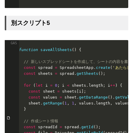
別スクリプト5
function
saveAllSheets
(
)
{
// 新しいスプレッドシートを作成して、シートの内容を書き
const
 spread 
=
 SpreadsheetApp
.
create
(
'あたらし
const
 sheets 
=
 spread
.
getSheets
(
)
;
for
(
let
 i 
=
0
;
 i 
<
 sheets
.
length
;
 i
++
)
{
const
 sheet 
=
 sheets
[
i
]
;
const
 values 
=
 sheet
.
getDataRange
(
)
.
getValu
    sheet
.
getRange
(
1
,
1
,
 values
.
length
,
 values
[
}
// 作成シート情報
const
 spreadId 
=
 spread
.
getId
(
)
;
const
 file 
=
 DriveApp
.
getFileById
(
spreadId
)
;