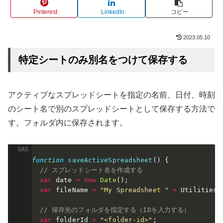
Pinterest
LinkedIn
コピー
2023.05.10
特定シートのみ別名をつけて保存する
アクティブなスプレッドシートを指定の名前、日付、時刻
のシート名で別のスプレッドシートとして保存する方法で
す。フォルダ内に保存されます。
function
saveActiveSpreadsheet
(
)
{
// スプレッドシート名を作成する
var
 date 
=
new
Date
(
)
;
var
 fileName 
=
"My Spreadsheet "
+
 Utilities
.
// 保存先のフォルダを指定する（IDを入力する）
var
 folderId 
=
"<folder-id>"
;