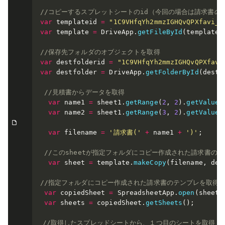
//コピーするスプレットシートのid（今回の場合は請求書の
var
 templateid 
=
"1C9VHfqYh2mmzIGHQvQPXfavi_6
var
 template 
=
 DriveApp
.
getFileById
(
templatei
//保存先フォルダのオブジェクトを取得
var
 destfolderid 
=
"1C9VHfqYh2mmzIGHQvQPXfavi
var
 destfolder 
=
 DriveApp
.
getFolderById
(
destf
//見積書からデータを取得
var
 name1 
=
 sheet1
.
getRange
(
2
,
2
)
.
getValue
(
var
 name2 
=
 sheet1
.
getRange
(
3
,
2
)
.
getValue
(
var
 filename 
=
'請求書('
+
 name1 
+
')'
;
//このsheetが指定フォルダにコピー作成された請求書の
var
 sheet 
=
 template
.
makeCopy
(
filename
,
 des
//指定フォルダにコピー作成された請求書のテンプレを取得
var
 copiedSheet 
=
 SpreadsheetApp
.
open
(
sheet
)
var
 sheets 
=
 copiedSheet
.
getSheets
(
)
;
//取得したスプレッドシートから、１つ目のシートを取得（デ