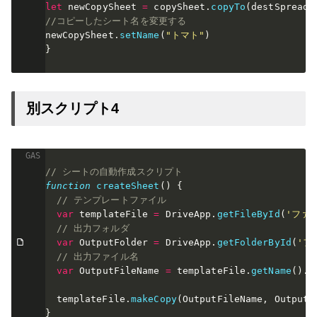
let
 newCopySheet 
=
 copySheet
.
copyTo
(
destSpreads
//コピーしたシート名を変更する
newCopySheet
.
setName
(
"トマト"
)
}
別スクリプト4
// シートの自動作成スクリプト
function
createSheet
(
)
{
// テンプレートファイル
var
 templateFile 
=
 DriveApp
.
getFileById
(
'ファイ
// 出力フォルダ
var
 OutputFolder 
=
 DriveApp
.
getFolderById
(
'フ
// 出力ファイル名
var
 OutputFileName 
=
 templateFile
.
getName
(
)
.
r
  templateFile
.
makeCopy
(
OutputFileName
,
 OutputF
}