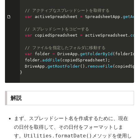
// アクティブなスプレッドシートを取得する
var
 activeSpreadsheet 
=
 SpreadsheetApp
.
getAct
// スプレッドシートをコピーする
var
 copiedSpreadsheet 
=
 activeSpreadsheet
.
cop
// ファイルを指定したフォルダに移動する
var
 folder 
=
 DriveApp
.
getFolderById
(
folderId
)
  folder
.
addFile
(
copiedSpreadsheet
)
;
  DriveApp
.
getRootFolder
(
)
.
removeFile
(
copiedSpr
}
解説
まず、スプレッドシート名を作成するために、現在
の日付を取得して、その日付をフォーマットしま
Utilities.formatDate()
す。
メソッドを使用し