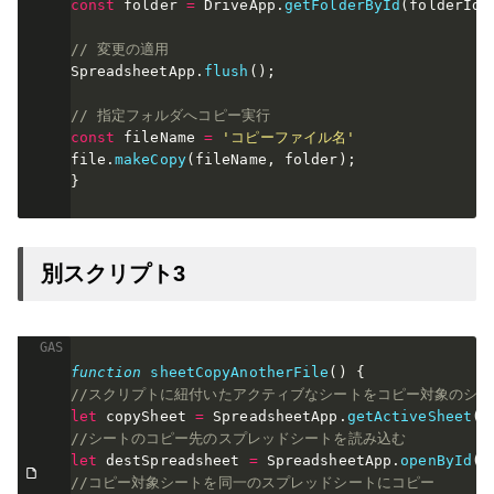
const
 folder 
=
 DriveApp
.
getFolderById
(
folderId
)
// 変更の適用
SpreadsheetApp
.
flush
(
)
;
// 指定フォルダへコピー実行
const
 fileName 
=
'コピーファイル名'
file
.
makeCopy
(
fileName
,
 folder
)
;
}
別スクリプト3
function
sheetCopyAnotherFile
(
)
{
//スクリプトに紐付いたアクティブなシートをコピー対象のシ
let
 copySheet 
=
 SpreadsheetApp
.
getActiveSheet
(
)
//シートのコピー先のスプレッドシートを読み込む
let
 destSpreadsheet 
=
 SpreadsheetApp
.
openById
(
"
//コピー対象シートを同一のスプレッドシートにコピー