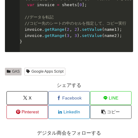
var
 invoice 
=
 sheets
[
0
]
;
//データを転記
//コピー先のシートの中のセルを指定して、コピー実行
  invoice
.
getRange
(
2
,
2
)
.
setValue
(
name1
)
;
  invoice
.
getRange
(
3
,
3
)
.
setValue
(
name2
)
;
}
GAS
Google Apps Script
シェアする
X
Facebook
LINE
Pinterest
LinkedIn
コピー
デジタル商会をフォローする