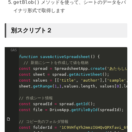
getBlob()
メソッドを使って、シートのデータをバ
イナリ形式で取得します
別スクリプト２
function
saveActiveSpreadsheet
(
)
{
// 新規にシートを作成して値を格納
const
 spread 
=
 SpreadsheetApp
.
create
(
'あたらしいス
const
 sheet 
=
 spread
.
getActiveSheet
(
)
;
const
 values 
=
[
[
'title'
,
'author'
]
,
[
'sample'
,
'
sheet
.
getRange
(
1
,
1
,
values
.
length
,
 values
[
0
]
.
len
// 作成シート情報
const
 spreadId 
=
 spread
.
getId
(
)
;
const
 file 
=
 DriveApp
.
getFileById
(
spreadId
)
;
// コピー先のフォルダ情報
const
 folderId 
=
'1C9VHfqYh2mmzIGHQvQPXfavi_6f1