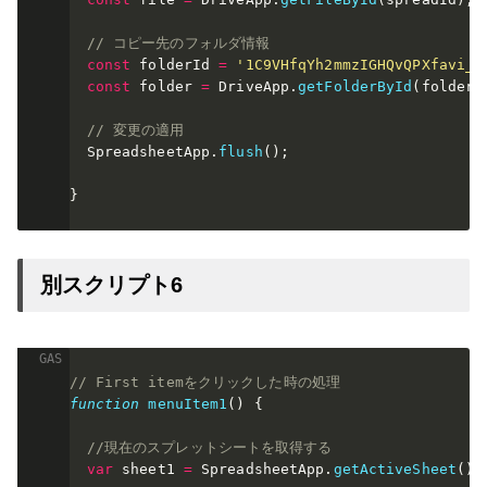
// コピー先のフォルダ情報
const
 folderId 
=
'1C9VHfqYh2mmzIGHQvQPXfavi_6
const
 folder 
=
 DriveApp
.
getFolderById
(
folderI
// 変更の適用
  SpreadsheetApp
.
flush
(
)
;
}
別スクリプト6
// First itemをクリックした時の処理
function
menuItem1
(
)
{
//現在のスプレットシートを取得する
var
 sheet1 
=
 SpreadsheetApp
.
getActiveSheet
(
)
;